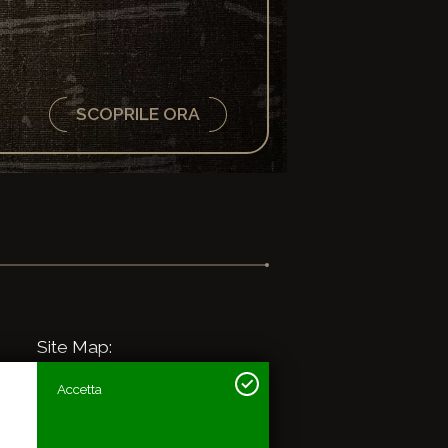
SCOPRILE ORA
Site Map:
Home
Vita e opere
Accetta
Articoli e concerti
La Musica