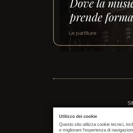
Dove la music
prende form
Le partiture
Si
Pa
Utilizzo dei cookie
Vi
Questo sito utilizza cookie tecnici, incl
20
e migliorare l’esperienza di navigazion