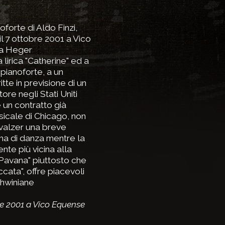
oforte di Aldo Finzi,
il 7 ottobre 2001 a Vico
ta Heger
lirica "Catherine" ed a
pianoforte, a un
tte in previsione di un
re negli Stati Uniti
 un contratto già
icale di Chicago, non
i valzer una breve
ma di danza mentre la
ente più vicina alla
"Pavana" piuttosto che
cata", offre piacevoli
shwiniane
re 2001 a Vico Equense