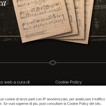
a

a
to web a cura di
Cookie Policy
olo Finzi Longo
Privacy Policy
a Cesare Mangili, 2
Credits
usi cookie di terze parti con IP anonimizzato, per analizzare il traffico
121 Milano
e. Se vuoi saperne di più, puoi consultare la Cookie Policy del sito.