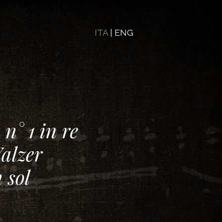
ITA
|
ENG
n° 1 in re 
alzer 
sol 