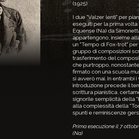
(1925)
I due "Valzer lenti" per pian
eseguiti per la prima volta 
Equense (Na) da Simonet
appartengono, insieme alla 
un "Tempo di Fox-trot" per 
gruppo di composizioni scri
trasferimento del composito
che purtroppo, nonostante
firmato con una scuola mus
si avverò mai. In entrambi 
introduzione precede il te
scrittura pianistica, certam
signorile semplicità della 
alla complessità della "Toc
spunti e reminiscenze ger
Prima esecuzione il 7 ottob
(Na)